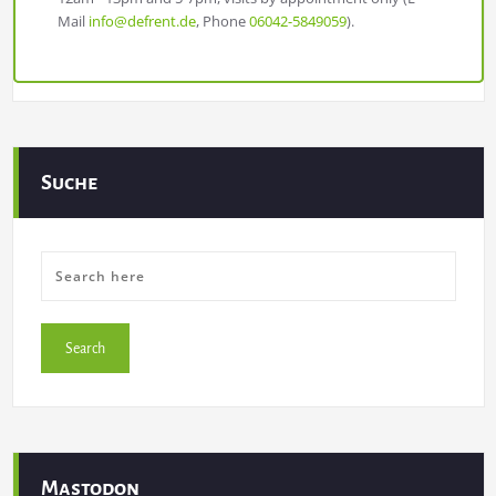
Mail
info@defrent.de
, Phone
06042-5849059
).
Suche
Mastodon