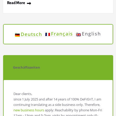
Read More
Français
English
Deutsch
Geschäftszeiten
Dear clients,
since 1 July 2025 and after 14 years of 100% DeFrEnT, I am
continuing translating as a side business only. Therefore,
new business hours
apply: Reachability by phone Mon-Fri
12am - 13pm and 5-7pm, visits by appointment only (E-