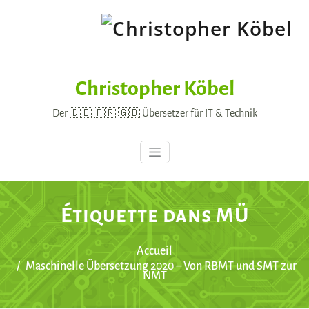
Skip
to
content
Christopher Köbel
Der 🇩🇪 🇫🇷 🇬🇧 Übersetzer für IT & Technik
Étiquette dans MÜ
Accueil
Maschinelle Übersetzung 2020 – Von RBMT und SMT zur
NMT