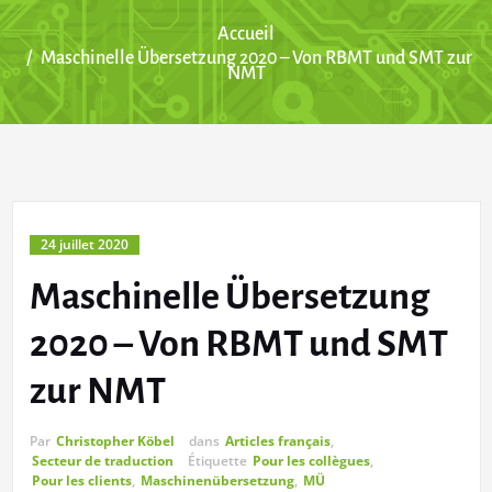
Accueil
Maschinelle Übersetzung 2020 – Von RBMT und SMT zur
NMT
24 juillet 2020
Maschinelle Übersetzung
2020 – Von RBMT und SMT
zur NMT
Par
Christopher Köbel
dans
Articles français
,
Secteur de traduction
Étiquette
Pour les collègues
,
Pour les clients
,
Maschinenübersetzung
,
MÜ