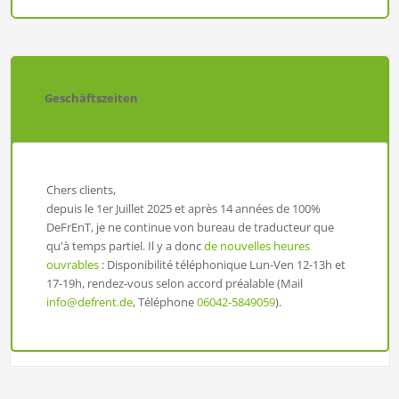
Geschäftszeiten
Chers clients,
depuis le 1er Juillet 2025 et après 14 années de 100%
DeFrEnT, je ne continue von bureau de traducteur que
qu'à temps partiel. Il y a donc
de nouvelles heures
ouvrables
: Disponibilité téléphonique Lun-Ven 12-13h et
17-19h, rendez-vous selon accord préalable (Mail
info@defrent.de
, Téléphone
06042-5849059
).