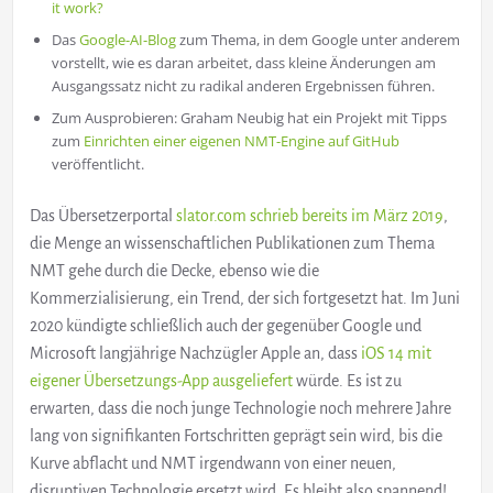
it work?
Das
Google-AI-Blog
zum Thema, in dem Google unter anderem
vorstellt, wie es daran arbeitet, dass kleine Änderungen am
Ausgangssatz nicht zu radikal anderen Ergebnissen führen.
Zum Ausprobieren: Graham Neubig hat ein Projekt mit Tipps
zum
Einrichten einer eigenen NMT-Engine auf GitHub
veröffentlicht.
Das Übersetzerportal
slator.com schrieb bereits im März 2019
,
die Menge an wissenschaftlichen Publikationen zum Thema
NMT gehe durch die Decke, ebenso wie die
Kommerzialisierung, ein Trend, der sich fortgesetzt hat. Im Juni
2020 kündigte schließlich auch der gegenüber Google und
Microsoft langjährige Nachzügler Apple an, dass
iOS 14 mit
eigener Übersetzungs-App ausgeliefert
würde. Es ist zu
erwarten, dass die noch junge Technologie noch mehrere Jahre
lang von signifikanten Fortschritten geprägt sein wird, bis die
Kurve abflacht und NMT irgendwann von einer neuen,
disruptiven Technologie ersetzt wird. Es bleibt also spannend!