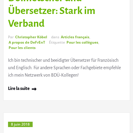
Übersetzer: Stark im
Verband
Par
Christopher Köbel
dans
Articles français
,
A propos de DeFrEnT
Étiquette
Pour les collègues
,
Pour les clients
Ich bin technischer und beeidigter Übersetzer für Französisch
und Englisch. Für andere Sprachen oder Fachgebiete empfehle
ich mein Netzwerk von BDÜ-Kollegen!
Lire la suite
8 juin 2018