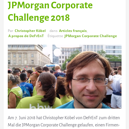
JPMorgan Corporate
Challenge 2018
Par
Christopher Köbel
dans
Articles français
,
A propos de DeFrEnT
Étiquette
JPMorgan Corporate Challenge
Am 7. Juni 2018 hat Christopher Köbel von DeFrEnT zum dritten
Mal die JPMorgan Corporate Challenge gelaufen, einen Firmen-