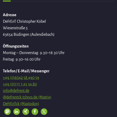
Adresse
DeFrEnT Christopher Köbel
Wiesenstraße 5
63654 Büdingen (Aulendiebach)
Öffnungszeiten
Montag – Donnerstag: 9:30–18:30 Uhr
Freitag: 9:30–16:00 Uhr
Telefon / E-Mail / Messenger
+49 (0)6042 58 490 59
+49 (0)177 7 45 34 80
info@defrent.de
@defrentck:tchncs.de (Matrix)
DeFrEnTck (Mastodon)