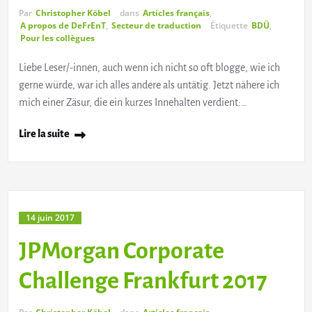
Par
Christopher Köbel
dans
Articles français
,
A propos de DeFrEnT
,
Secteur de traduction
Étiquette
BDÜ
,
Pour les collègues
Liebe Leser/-innen, auch wenn ich nicht so oft blogge, wie ich
gerne würde, war ich alles andere als untätig. Jetzt nähere ich
mich einer Zäsur, die ein kurzes Innehalten verdient:…
Lire la suite
14 juin 2017
JPMorgan Corporate
Challenge Frankfurt 2017