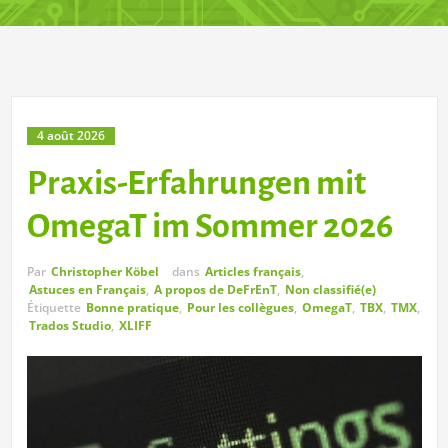
4 août 2026
Praxis-Erfahrungen mit
OmegaT im Sommer 2026
Par
Christopher Köbel
dans
Articles français
,
Astuces en Français
,
A propos de DeFrEnT
,
Non classifié(e)
Étiquette
Bonne pratique
,
Pour les collègues
,
OmegaT
,
TBX
,
TMX
,
Trados Studio
,
XLIFF