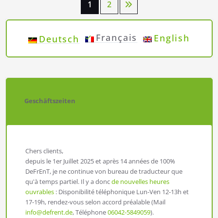
Pagination
1
2
des
Français
English
Deutsch
publications
Geschäftszeiten
Chers clients,
depuis le 1er Juillet 2025 et après 14 années de 100%
DeFrEnT, je ne continue von bureau de traducteur que
qu'à temps partiel. Il y a donc
de nouvelles heures
ouvrables
: Disponibilité téléphonique Lun-Ven 12-13h et
17-19h, rendez-vous selon accord préalable (Mail
info@defrent.de
, Téléphone
06042-5849059
).