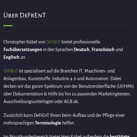
Über DeFrEnT
DeFrEnT
Christopher Köbel von
bietet professionelle
Fachübersetzungen
in den Sprachen
Deutsch
,
Französisch
und
Englisch
an.
DeFrEnT
ist spezialisert auf die Branchen IT, Maschinen- und
Anlagenbau, Kunststoffe, Industrie 4.0 und Automation. Dabei
decken wir das ganze Spektrum von der Benutzeroberfläche (UI/HMI)
über Dokumentation & Hilfe bis hin zu passenden Marketingtexten,
Ausschreibungsunterlagen oder AGB ab.
Zusätzlich kann DeFrEnT Ihnen beim Aufbau und der Pflege einer
mehrsprachigen
Terminologie
helfen.
Im Privatkundenbereich bietet Herr Köbel außerdem die
bestätigte