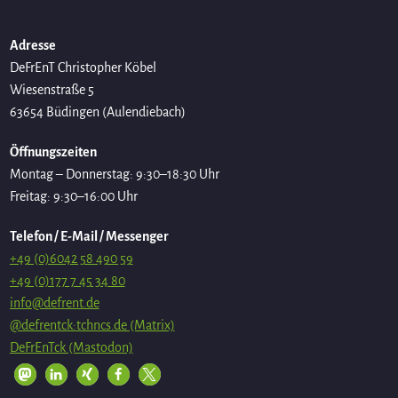
Adresse
DeFrEnT Christopher Köbel
Wiesenstraße 5
63654 Büdingen (Aulendiebach)
Öffnungszeiten
Montag – Donnerstag: 9:30–18:30 Uhr
Freitag: 9:30–16:00 Uhr
Telefon / E-Mail / Messenger
+49 (0)6042 58 490 59
+49 (0)177 7 45 34 80
info@defrent.de
@defrentck:tchncs.de (Matrix)
DeFrEnTck (Mastodon)