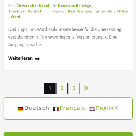
Von
Christopher Köbel
in
Deutsche Beiträge
,
Howtos in Deutsch
Schlagwort
Best Practise
,
Für Kunden
,
Office
,
Word
Drei Tipps, um Word-Dokumente besser für die Übersetzung
vorzubereiten: 1. Formatvorlagen, 2. Versionierung, 3. Eine
Ausgangssprache.
Weiterlesen
Seitennummerierung
1
2
3
der
Deutsch
Français
English
Beiträge