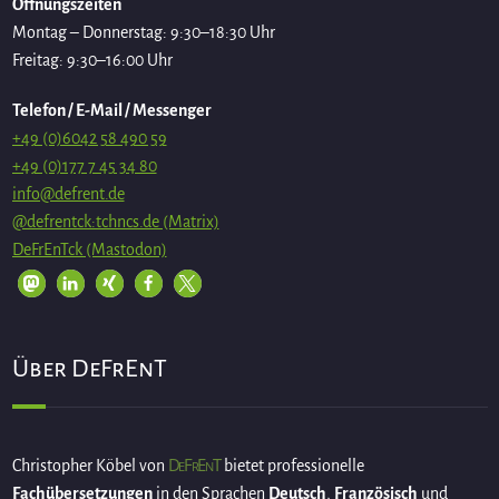
Öffnungszeiten
Montag – Donnerstag: 9:30–18:30 Uhr
Freitag: 9:30–16:00 Uhr
Telefon / E-Mail / Messenger
+49 (0)6042 58 490 59
+49 (0)177 7 45 34 80
info@defrent.de
@defrentck:tchncs.de (Matrix)
DeFrEnTck (Mastodon)
Über DeFrEnT
DeFrEnT
Christopher Köbel von
bietet professionelle
Fachübersetzungen
in den Sprachen
Deutsch
,
Französisch
und