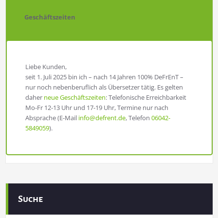
Geschäftszeiten
Liebe Kunden,
seit 1. Juli 2025 bin ich – nach 14 Jahren 100% DeFrEnT –
nur noch nebenberuflich als Übersetzer tätig. Es gelten
daher
neue Geschäftszeiten
: Telefonische Erreichbarkeit
Mo-Fr 12-13 Uhr und 17-19 Uhr, Termine nur nach
Absprache (E-Mail
info@defrent.de
, Telefon
06042-
5849059
).
Suche