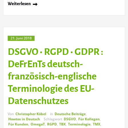
Weiterlesen
21. Juni 2018
DSGVO • RGPD • GDPR :
DeFrEnTs deutsch-
französisch-englische
Terminologie des EU-
Datenschutzes
Von
Christopher Köbel
in
Deutsche Beiträge
,
Howtos in Deutsch
Schlagwort
DSGVO
,
Für Kollegen
,
Für Kunden
,
OmegaT
,
RGPD
,
TBX
,
Terminologie
,
TMX
,