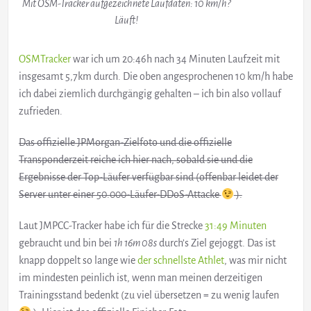
Mit OSM-Tracker aufgezeichnete Laufdaten: 10 km/h?
Läuft!
OSMTracker
war ich um 20:46h nach 34 Minuten Laufzeit mit
insgesamt 5,7km durch. Die oben angesprochenen 10 km/h habe
ich dabei ziemlich durchgängig gehalten – ich bin also vollauf
zufrieden.
Das offizielle JPMorgan-Zielfoto und die offizielle
Transponderzeit reiche ich hier nach, sobald sie und die
Ergebnisse der Top-Läufer verfügbar sind (offenbar leidet der
Server unter einer 50.000-Läufer-DDoS-Attacke
).
Laut JMPCC-Tracker habe ich für die Strecke
31:49 Minuten
gebraucht und bin bei
1h 16m 08s
durch’s Ziel gejoggt. Das ist
knapp doppelt so lange wie
der schnellste Athlet
, was mir nicht
im mindesten peinlich ist, wenn man meinen derzeitigen
Trainingsstand bedenkt (zu viel übersetzen = zu wenig laufen