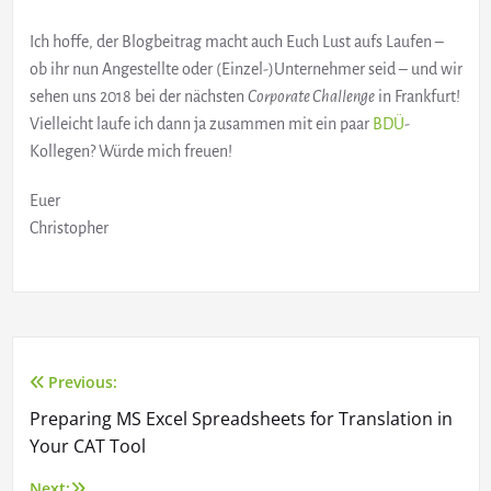
Ich hoffe, der Blogbeitrag macht auch Euch Lust aufs Laufen –
ob ihr nun Angestellte oder (Einzel-)Unternehmer seid – und wir
sehen uns 2018 bei der nächsten
Corporate Challenge
in Frankfurt!
Vielleicht laufe ich dann ja zusammen mit ein paar
BDÜ
-
Kollegen? Würde mich freuen!
Euer
Christopher
Previous:
Post
Preparing MS Excel Spreadsheets for Translation in
navigation
Your CAT Tool
Next: