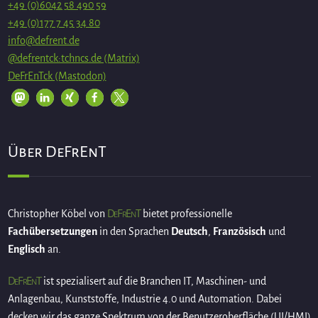
+49 (0)6042 58 490 59
+49 (0)177 7 45 34 80
info@defrent.de
@defrentck:tchncs.de (Matrix)
DeFrEnTck (Mastodon)
Über DeFrEnT
DeFrEnT
Christopher Köbel von
bietet professionelle
Fachübersetzungen
in den Sprachen
Deutsch
,
Französisch
und
Englisch
an.
DeFrEnT
ist spezialisert auf die Branchen IT, Maschinen- und
Anlagenbau, Kunststoffe, Industrie 4.0 und Automation. Dabei
decken wir das ganze Spektrum von der Benutzeroberfläche (UI/HMI)