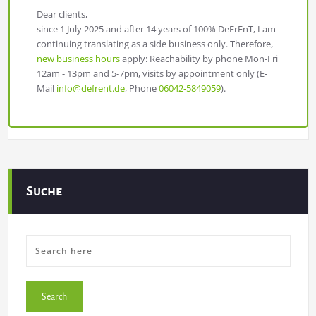
Dear clients,
since 1 July 2025 and after 14 years of 100% DeFrEnT, I am
continuing translating as a side business only. Therefore,
new business hours
apply: Reachability by phone Mon-Fri
12am - 13pm and 5-7pm, visits by appointment only (E-
Mail
info@defrent.de
, Phone
06042-5849059
).
Suche