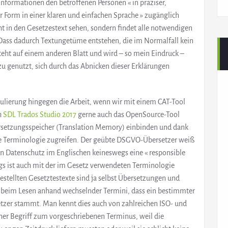
Informationen den betroffenen Personen « in präziser,
er Form in einer klaren und einfachen Sprache » zugänglich
t in den Gesetzestext sehen, sondern findet alle notwendigen
 Dass dadurch Textungetüme entstehen, die im Normalfall kein
steht auf einem anderen Blatt und wird – so mein Eindruck –
u genutzt, sich durch das Abnicken dieser Erklärungen
mulierung hingegen die Arbeit, wenn wir mit einem CAT-Tool
h
SDL Trados Studio 2017
gerne auch das OpenSource-Tool
rsetzungsspeicher (Translation Memory) einbinden und dank
he Terminologie zugreifen. Der geübte DSGVO-Übersetzer weiß
 den Datenschutz im Englischen keineswegs eine « responsible
rdings ist auch mit der im Gesetz verwendeten Terminologie
stellten Gesetztestexte sind ja selbst Übersetzungen und
 beim Lesen anhand wechselnder Termini, dass ein bestimmter
tzer stammt. Man kennt dies auch von zahlreichen ISO- und
er Begriff zum vorgeschriebenen Terminus, weil die