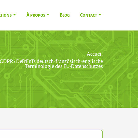
ations
À propos
Blog
Contact
Accueil
GDPR : DeFrEnTs deutsch-französisch-englische
Terminologie des EU-Datenschutzes