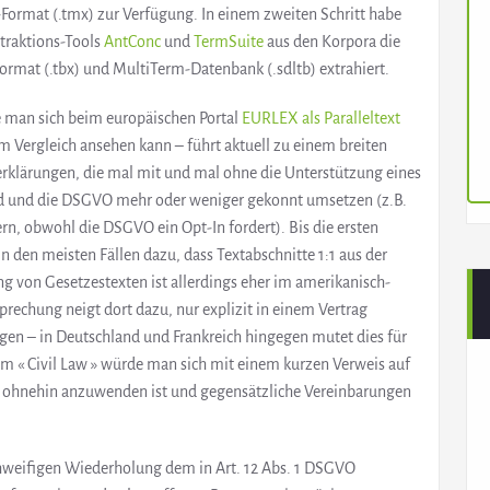
Format (.tmx) zur Verfügung. In einem zweiten Schritt habe
traktions-Tools
AntConc
und
TermSuite
aus den Korpora die
mat (.tbx) und MultiTerm-Datenbank (.sdltb) extrahiert.
e man sich beim europäischen Portal
EURLEX als Paralleltext
m Vergleich ansehen kann – führt aktuell zu einem breiten
rklärungen, die mal mit und mal ohne die Unterstützung eines
nd und die DSGVO mehr oder weniger gekonnt umsetzen (z.B.
rn, obwohl die DSGVO ein Opt-In fordert). Bis die ersten
n den meisten Fällen dazu, dass Textabschnitte 1:1 aus der
on Gesetzestexten ist allerdings eher im amerikanisch-
rechung neigt dort dazu, nur explizit in einem Vertrag
gen – in Deutschland und Frankreich hingegen mutet dies für
n im « Civil Law » würde man sich mit einem kurzen Verweis auf
z ohnehin anzuwenden ist und gegensätzliche Vereinbarungen
chweifigen Wiederholung dem in Art. 12 Abs. 1 DSGVO