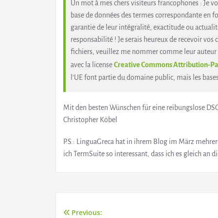
Un mot à mes chers visiteurs francophones : Je v
base de données des termes correspondante en f
garantie de leur intégralité, exactitude ou actualit
responsabilité ! Je serais heureux de recevoir vos 
fichiers, veuillez me nommer comme leur auteur e
avec la license
Creative Commons Attribution-Par
l’UE font partie du domaine public, mais les bases
Mit den besten Wünschen für eine reibungslose DS
Christopher Köbel
P.S.: LinguaGreca hat in ihrem Blog im März mehre
ich TermSuite so interessant, dass ich es gleich an 
Previous: