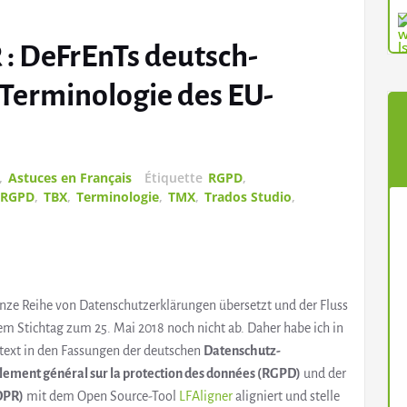
: DeFrEnTs deutsch-
 Terminologie des EU-
,
Astuces en Français
Étiquette
RGPD
,
RGPD
,
TBX
,
Terminologie
,
TMX
,
Trados Studio
,
anze Reihe von Datenschutzerklärungen übersetzt und der Fluss
em Stichtag zum 25. Mai 2018 noch nicht ab. Daher habe ich in
text in den Fassungen der deutschen
Datenschutz-
lement général sur la protection des données (RGPD)
und der
DPR)
mit dem Open Source-Tool
LFAligner
aligniert und stelle