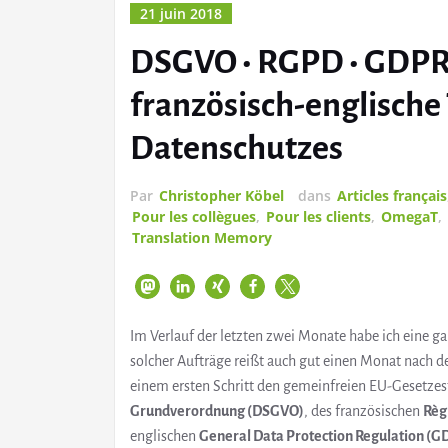
21 juin 2018
DSGVO • RGPD • GDPR 
französisch-englische
Datenschutzes
Par
Christopher Köbel
dans
Articles français
Pour les collègues
,
Pour les clients
,
OmegaT
,
Translation Memory
Im Verlauf der letzten zwei Monate habe ich eine g
solcher Aufträge reißt auch gut einen Monat nach d
einem ersten Schritt den gemeinfreien EU-Gesetzes
Grundverordnung (DSGVO)
, des französischen
Règ
englischen
General Data Protection Regulation (G