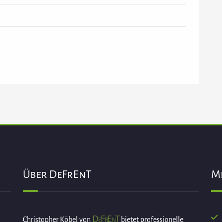
Über DeFrEnT
M
DeFrEnT
Christopher Köbel von
bietet professionelle