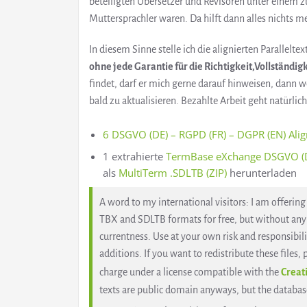
beteiligten Übersetzer und Revisoren unter einem zu
Muttersprachler waren. Da hilft dann alles nichts me
In diesem Sinne stelle ich die alignierten Parallelte
ohne jede Garantie für die Richtigkeit,Vollständigk
findet, darf er mich gerne darauf hinweisen, dann 
bald zu aktualisieren. Bezahlte Arbeit geht natürlich
6 DSGVO (DE) – RGPD (FR) – DGPR (EN) Alig
1 extrahierte
TermBase eXchange DSGVO (De
als
MultiTerm .SDLTB (ZIP)
herunterladen
A word to my international visitors: I am offeri
TBX and SDLTB formats for free, but without any 
currentness. Use at your own risk and responsibili
additions. If you want to redistribute these files
charge under a license compatible with the
Creat
texts are public domain anyways, but the database