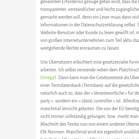
genannten Erfordernis genüge getan wird, dass die 
transparenter, verständlicher und leicht zugänglich
gemacht werden soll, denn ein Leser muss dann nich
Informationen in der Datenschutzerklärung selbst.
Website-Benutzer oder Kunde zu lesen gewillt ist, 
von großen Internetunternehmen zum Teil aktiv daz
weitgehende Rechte einräumen zu lassen.
Uns Übersetzern erleichtert eine gesetzesnahe For
arbeiten. Ich selbst verwende neben dem Platzhirsc
OmegaT
. Dann kann man die Gesetzestexte als Übe
einer Termdatenbank (Termbase) auf die gesetzlic
natürlich auch so, dass der « Verantwortliche » für
party », sondern ein « (data) controller » ist. Alle
manchmal Vorsicht geboten: Die von der EU bereitge
nicht immer vollständig gelungen, bzw. merkt man
Abschnitt des Textes nun von einem anderen Überse
EN-Normen: Manchmal wird ein eigentlich unüblich