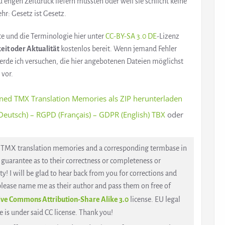
 engen Zeitdruck liefern mussten oder weil sie schlicht keine
hr: Gesetz ist Gesetz.
xte und die Terminologie hier unter
CC-BY-SA 3.0 DE
-Lizenz
eit oder Aktualität
kostenlos bereit. Wenn jemand Fehler
werde ich versuchen, die hier angebotenen Dateien möglichst
 vor.
ned TMX Translation Memories als ZIP herunterladen
utsch) – RGPD (Français) – GDPR (English) TBX
oder
ng TMX translation memories and a corresponding termbase in
guarantee as to their correctness or completeness or
ty! I will be glad to hear back from you for corrections and
, please name me as their author and pass them on free of
ive Commons Attribution-Share Alike 3.0
license. EU legal
 is under said CC license. Thank you!