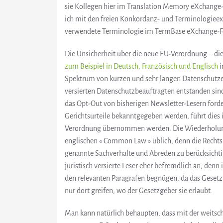
sie Kollegen hier im Translation Memory eXchange-
ich mit den freien Konkordanz- und Terminologieex
verwendete Terminologie im TermBase eXchange-For
Die Unsicherheit über die neue EU-Verordnung – di
zum Beispiel in Deutsch, Französisch und Englisch
i
Spektrum von kurzen und sehr langen Datenschutze
versierten Datenschutzbeauftragten entstanden si
das Opt-Out von bisherigen Newsletter-Lesern forde
Gerichtsurteile bekanntgegeben werden, führt dies i
Verordnung übernommen werden. Die Wiederholung v
englischen « Common Law » üblich, denn die Rechtsp
genannte Sachverhalte und Abreden zu berücksichti
juristisch versierte Leser eher befremdlich an, den
den relevanten Paragrafen begnügen, da das Geset
nur dort greifen, wo der Gesetzgeber sie erlaubt.
Man kann natürlich behaupten, dass mit der weits