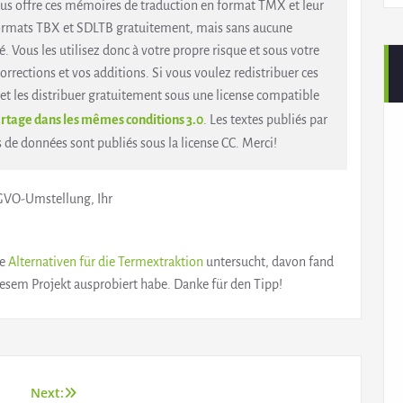
ous offre ces mémoires de traduction en format TMX et leur
ormats TBX et SDLTB gratuitement, mais sans aucune
é. Vous les utilisez donc à votre propre risque et sous votre
corrections et vos additions. Si vous voulez redistribuer ces
t les distribuer gratuitement sous une license compatible
tage dans les mêmes conditions 3.0
. Les textes publiés par
 de données sont publiés sous la license CC. Merci!
GVO-Umstellung, Ihr
re
Alternativen für die Termextraktion
untersucht, davon fand
diesem Projekt ausprobiert habe. Danke für den Tipp!
Next: