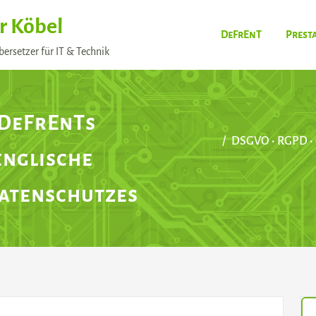
r Köbel
DeFrEnT
Prest
ersetzer für IT & Technik
 DeFrEnTs
DSGVO • RGPD • 
englische
Datenschutzes