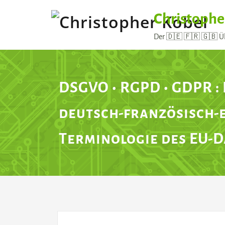
Skip
Christophe
to
content
Der 🇩🇪 🇫🇷 🇬🇧 Üb
DSGVO • RGPD • GDPR :
deutsch-französisch-
Terminologie des EU-