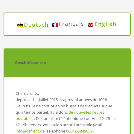
Français
English
Deutsch
Geschäftszeiten
Chers clients,
depuis le 1er Juillet 2025 et après 14 années de 100%
DeFrEnT, je ne continue von bureau de traducteur que
qu'à temps partiel. Il y a donc
de nouvelles heures
ouvrables
: Disponibilité téléphonique Lun-Ven 12-13h et
17-19h, rendez-vous selon accord préalable (Mail
info@defrent.de
, Téléphone
06042-5849059
).