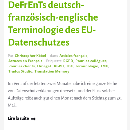
DeFrEnTs deutsch-
französisch-englische
Terminologie des EU-
Datenschutzes
Par
Christopher Köbel
dans
Articles français
,
Astuces en Français
Étiquette
RGPD
,
Pour les collègues
,
Pour les clients
,
OmegaT
,
RGPD
,
TBX
,
Terminologie
,
TMX
,
Trados Studio
,
Translation Memory
Im Verlauf der letzten zwei Monate habe ich eine ganze Reihe
von Datenschutzerklärungen übersetzt und der Fluss solcher
Aufträge reißt auch gut einen Monat nach dem Stichtag zum 25.
Mai…
Lire la suite