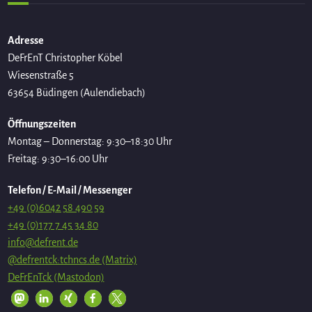
Adresse
DeFrEnT Christopher Köbel
Wiesenstraße 5
63654 Büdingen (Aulendiebach)
Öffnungszeiten
Montag – Donnerstag: 9:30–18:30 Uhr
Freitag: 9:30–16:00 Uhr
Telefon / E-Mail / Messenger
+49 (0)6042 58 490 59
+49 (0)177 7 45 34 80
info@defrent.de
@defrentck:tchncs.de (Matrix)
DeFrEnTck (Mastodon)