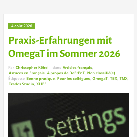
4 août 2026
Praxis-Erfahrungen mit
OmegaT im Sommer 2026
Par
Christopher Köbel
dans
Articles français
,
Astuces en Français
,
A propos de DeFrEnT
,
Non classifié(e)
Étiquette
Bonne pratique
,
Pour les collègues
,
OmegaT
,
TBX
,
TMX
,
Trados Studio
,
XLIFF