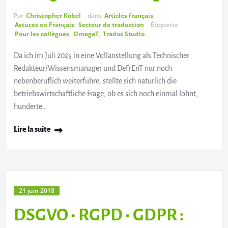
Par
Christopher Köbel
dans
Articles français
,
Astuces en Français
,
Secteur de traduction
Étiquette
Pour les collègues
,
OmegaT
,
Trados Studio
Da ich im Juli 2025 in eine Vollanstellung als Technischer
Redakteur/Wissensmanager und DeFrEnT nur noch
nebenberuflich weiterführe, stellte sich natürlich die
betriebswirtschaftliche Frage, ob es sich noch einmal lohnt,
hunderte…
Lire la suite
21 juin 2018
DSGVO • RGPD • GDPR :