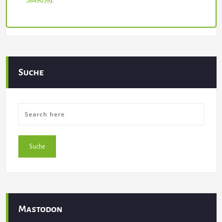
5849059
).
Suche
Mastodon