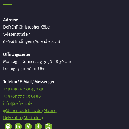
Adresse
DeFrEnT Christopher Köbel
Wiesenstraße 5
63654 Büdingen (Aulendiebach)
Öffnungszeiten
Montag – Donnerstag: 9:30–18:30 Uhr
Freitag: 9:30–16:00 Uhr
Telefon / E-Mail / Messenger
+49 (0)6042 58 490 59
+49 (0)177 7 45 34 80
info@defrent.de
@defrentck:tchncs.de (Matrix)
DeFrEnTck (Mastodon)