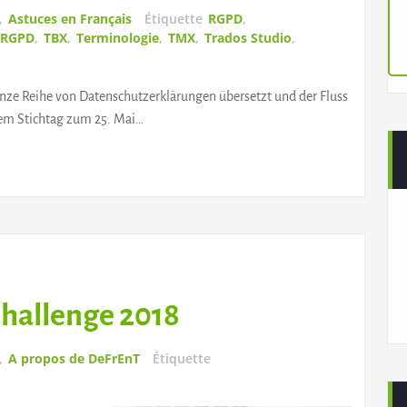
,
Astuces en Français
Étiquette
RGPD
,
RGPD
,
TBX
,
Terminologie
,
TMX
,
Trados Studio
,
anze Reihe von Datenschutzerklärungen übersetzt und der Fluss
dem Stichtag zum 25. Mai…
hallenge 2018
,
A propos de DeFrEnT
Étiquette