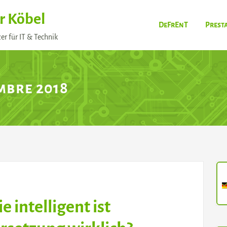
r Köbel
DeFrEnT
Prest
er für IT & Technik
mbre 2018
 intelligent ist