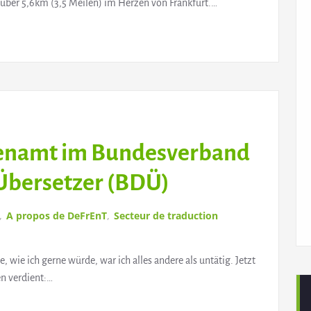
 über 5,6km (3,5 Meilen) im Herzen von Frankfurt.…
hrenamt im Bundesverband
Übersetzer (BDÜ)
,
A propos de DeFrEnT
,
Secteur de traduction
, wie ich gerne würde, war ich alles andere als untätig. Jetzt
en verdient:…