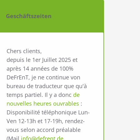
Geschäftszeiten
Chers clients,
depuis le 1er Juillet 2025 et
après 14 années de 100%
DeFrEnT, je ne continue von
bureau de traducteur que qu'à
temps partiel. Il y a donc
de
nouvelles heures ouvrables
:
Disponibilité téléphonique Lun-
Ven 12-13h et 17-19h, rendez-
vous selon accord préalable
(Mail
info@defrent.de
,