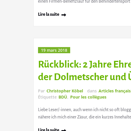
einen Firmen-Benefizlauf für den Behindertensport
Lire la suite
19 mars 2018
Rückblick: 2 Jahre E
der Dolmetscher und 
Par
Christopher Köbel
dans
Articles français
Étiquette
BDÜ
,
Pour les collègues
Liebe Leser/-innen, auch wenn ich nicht so oft blogge
nähere ich mich einer Zäsur, die ein kurzes Innehalt
Lire la suite