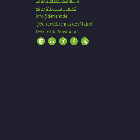
+49 (0)6042 58 490 59
+49 (0)177 7 45 34 80
info@defrent.de
@defrentck:tchncs.de (Matrix)
DeFrEnTck (Mastodon)