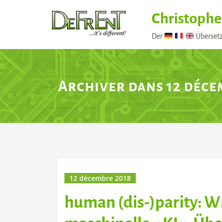
Skip
Christophe
to
content
Der
Übersetz
Archiver dans 12 déce
12 décembre 2018
human (dis-)parity: Wie