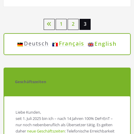
Seitennummerierung
1
2
3
der
Deutsch
Français
English
Beiträge
Geschäftszeiten
Liebe Kunden,
seit 1. Juli 2025 bin ich – nach 14 Jahren 100% DeFrEnT –
nur noch nebenberuflich als Übersetzer tätig. Es gelten
daher
neue Geschäftszeiten
: Telefonische Erreichbarkeit