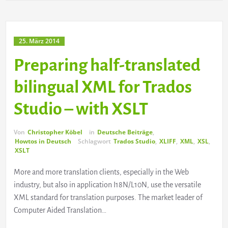
25. März 2014
Preparing half-translated
bilingual XML for Trados
Studio – with XSLT
Von
Christopher Köbel
in
Deutsche Beiträge
,
Howtos in Deutsch
Schlagwort
Trados Studio
,
XLIFF
,
XML
,
XSL
,
XSLT
More and more translation clients, especially in the Web
industry, but also in application I18N/L10N, use the versatile
XML standard for translation purposes. The market leader of
Computer Aided Translation…