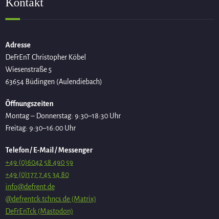
Kontakt
Adresse
DeFrEnT Christopher Köbel
Wiesenstraße 5
63654 Büdingen (Aulendiebach)
Öffnungszeiten
Montag – Donnerstag: 9:30–18:30 Uhr
Freitag: 9:30–16:00 Uhr
Telefon / E-Mail / Messenger
+49 (0)6042 58 490 59
+49 (0)177 7 45 34 80
info@defrent.de
@defrentck:tchncs.de (Matrix)
DeFrEnTck (Mastodon)