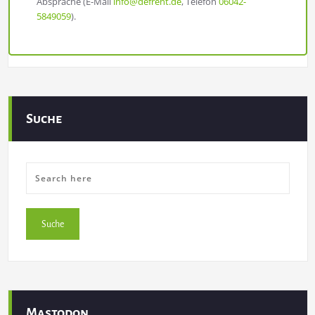
Absprache (E-Mail
info@defrent.de
, Telefon
06042-
5849059
).
Suche
Mastodon