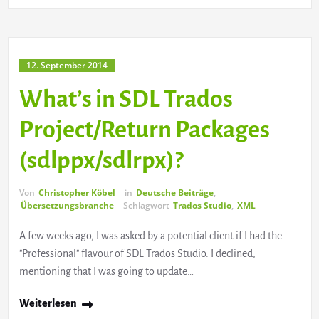
12. September 2014
What’s in SDL Trados
Project/Return Packages
(sdlppx/sdlrpx)?
Von
Christopher Köbel
in
Deutsche Beiträge
,
Übersetzungsbranche
Schlagwort
Trados Studio
,
XML
A few weeks ago, I was asked by a potential client if I had the
"Professional" flavour of SDL Trados Studio. I declined,
mentioning that I was going to update…
Weiterlesen